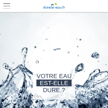
■
■
■
■
VOTRE EAU
EST-ELLE
DURE ?