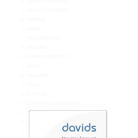
CAUNETTES-EN-VAL
CAUX-ET-SAUZENS
CAVANAC
CAVES
CAZALRENOUX
CAZILHAC
CENNE-MONESTIES
CEPIE
CHALABRE
CITOU
CLAT (LE)
CLERMONT-SUR-LAUQUET
COMIGNE
COMUS
davids
CONILHAC-CORBIERES