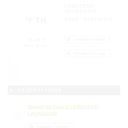
LABECEDE-
LAURAGAIS
°f TH
AUDE, OCCITANIE
Consulter l'analyse
15-30°f
Eau dure
Partager cette page
■ OBSERVATIONS
Qualité de l'eau à LABECEDE-
LAURAGAIS
Consulter l'analyse