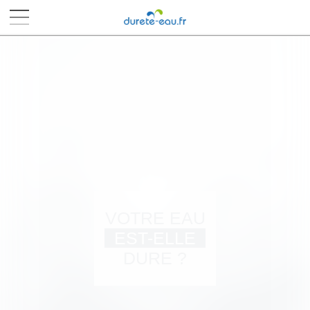
■
■
■
■
VOTRE EAU
EST-ELLE
DURE ?