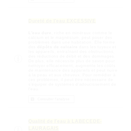
Dureté de l'eau EXCESSIVE
L'eau dure
, riche en minéraux comme le
calcium et le magnésium, peut poser des
problèmes dans une habitation. Elle forme
des
dépôts de calcaire
dans les tuyaux et
les appareils, entraînant des obstructions,
des réductions de débit et des dommages.
De plus, elle nécessite plus de savon pour
nettoyer efficacement, augmente les coûts
de maintenance des appareils et peut nuire
à la peau et aux cheveux. Pour remédier à
ces problèmes, il peut être nécessaire de
s'équiper de systèmes d'adoucissement de
l'eau.
Consulter l'analyse
Qualité de l'eau à LABECEDE-
LAURAGAIS