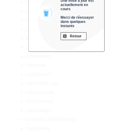
Une mise à jour est
CONQUES-SUR-ORBIEL
actuellement en
cours
CORBIERES
Merci de réessayer
COUDONS
dans quelques
instants
COUFFOULENS
Retour
COUIZA
COUNOZOULS
COURNANEL
COURSAN
COURTAULY
COURTETE (LA)
COUSTAUSSA
COUSTOUGE
CRUSCADES
CUBIERES-SUR-CINOBLE
CUCUGNAN