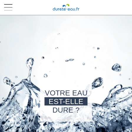
■
■
■
■
VOTRE EAU
EST-ELLE
DURE ?