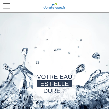
■
■
■
■
VOTRE EAU
EST-ELLE
DURE ?