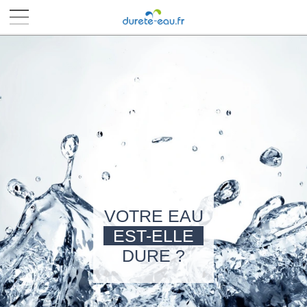
■
■
■
■
VOTRE EAU
EST-ELLE
DURE ?