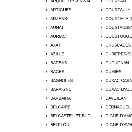
ARQUETTES-EN-VAL
COURSAN
ARTIGUES
COURTAULY
ARZENS
COURTETE (
AUNAT
COUSTAUSS
AURIAC
COUSTOUGE
AXAT
CRUSCADES
AZILLE
CUBIERES-S
BADENS
CUCUGNAN
BAGES
CUMIES
BAGNOLES
CUXAC-CAB
BARAIGNE
CUXAC-D'AU
BARBAIRA
DAVEJEAN
BELCAIRE
DERNACUEIL
BELCASTEL-ET-BUC
DIGNE-D'AMO
BELFLOU
DIGNE-D'AVAL