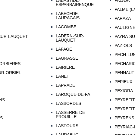
LABASTIDE-
PALAJA
ESPARBAIRENQUE
PALME (L
LABECEDE-
LAURAGAIS
PARAZA
LACOMBE
PAULIGN
LADERN-SUR-
SUR-LAUQUET
PAYRA-SU
LAUQUET
PAZIOLS
LAFAGE
PECH-LU
LAGRASSE
ORBIERES
PECHARIC
LAIRIERE
R-ORBIEL
PENNAUT
LANET
PEPIEUX
LAPRADE
PEXIORA
LAROQUE-DE-FA
NS
PEYREFI
LASBORDES
PEYREFIT
LASSERRE-DE-
PROUILLE
S
PEYRENS
LASTOURS
PEYRIAC
LAURABUC