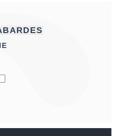
CABARDES
IE
6