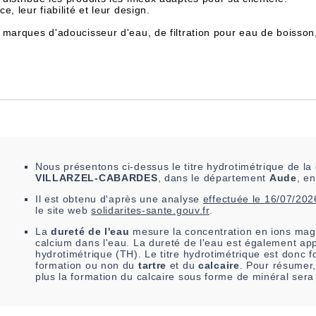
, leur fiabilité et leur design.
 marques d'adoucisseur d'eau, de filtration pour eau de boisson
Nous présentons ci-dessus le titre hydrotimétrique de 
VILLARZEL-CABARDES
, dans le département
Aude
, e
Il est
obtenu
d'après une analyse
effectuée le
16/07/202
le site web
solidarites-sante.gouv.fr
.
La
dureté de l'eau
mesure la concentration en ions mag
calcium dans l'eau. La dureté de l'eau est également app
hydrotimétrique (TH). Le titre hydrotimétrique est donc fo
formation ou non du
tartre
et du
calcaire
. Pour résumer,
plus la formation du calcaire sous forme de minéral sera