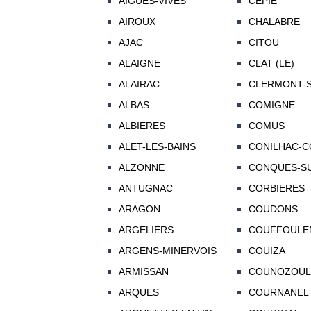
AIGUES-VIVES
CEPIE
AIROUX
CHALABRE
AJAC
CITOU
ALAIGNE
CLAT (LE)
ALAIRAC
CLERMONT-
ALBAS
COMIGNE
ALBIERES
COMUS
ALET-LES-BAINS
CONILHAC-C
ALZONNE
CONQUES-SU
ANTUGNAC
CORBIERES
ARAGON
COUDONS
ARGELIERS
COUFFOULE
ARGENS-MINERVOIS
COUIZA
ARMISSAN
COUNOZOUL
ARQUES
COURNANEL