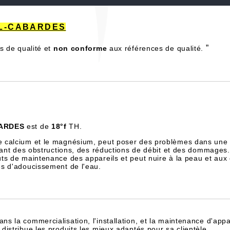
ZEL-CABARDES
”
s de qualité et
non conforme
aux références de qualité.
ARDES
est de
18°f
TH.
e calcium et le magnésium, peut poser des problèmes dans une 
înant des obstructions, des réductions de débit et des dommages.
ts de maintenance des appareils et peut nuire à la peau et aux
es d'adoucissement de l'eau.
dans la commercialisation, l'installation, et la maintenance d'appa
istribue les produits les mieux adaptés pour sa clientèle.