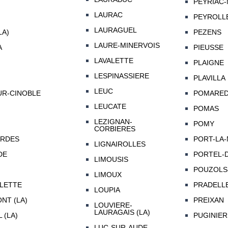
PEYRIAC-
LAURAC
PEYROLL
LAURAGUEL
LA)
PEZENS
LAURE-MINERVOIS
A
PIEUSSE
LAVALETTE
PLAIGNE
LESPINASSIERE
PLAVILLA
LEUC
UR-CINOBLE
POMAREDE
LEUCATE
POMAS
LEZIGNAN-
POMY
CORBIERES
ARDES
PORT-LA
LIGNAIROLLES
DE
PORTEL-
LIMOUSIS
POUZOLS
LIMOUX
LETTE
PRADELL
LOUPIA
NT (LA)
PREIXAN
LOUVIERE-
LAURAGAIS (LA)
 (LA)
PUGINIER
LUC-SUR-AUDE