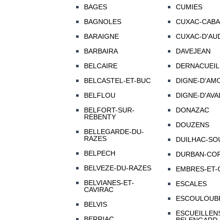
BAGES
CUMIES
BAGNOLES
CUXAC-CAB
BARAIGNE
CUXAC-D'AU
BARBAIRA
DAVEJEAN
BELCAIRE
DERNACUEIL
BELCASTEL-ET-BUC
DIGNE-D'AMO
BELFLOU
DIGNE-D'AVAL
BELFORT-SUR-
DONAZAC
REBENTY
DOUZENS
BELLEGARDE-DU-
RAZES
DUILHAC-SO
BELPECH
DURBAN-COR
BELVEZE-DU-RAZES
EMBRES-ET-
BELVIANES-ET-
ESCALES
CAVIRAC
ESCOULOUB
BELVIS
ESCUEILLENS
BERRIAC