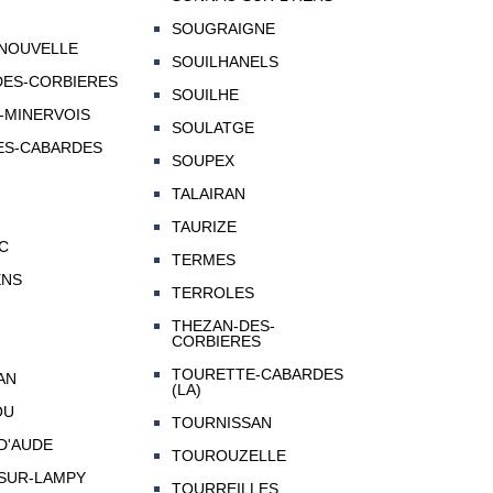
SOUGRAIGNE
-NOUVELLE
SOUILHANELS
DES-CORBIERES
SOUILHE
-MINERVOIS
SOULATGE
ES-CABARDES
SOUPEX
TALAIRAN
TAURIZE
C
TERMES
ENS
TERROLES
THEZAN-DES-
CORBIERES
TOURETTE-CABARDES
AN
(LA)
OU
TOURNISSAN
D'AUDE
TOUROUZELLE
-SUR-LAMPY
TOURREILLES