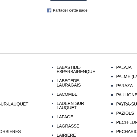
Partager cette page
LABASTIDE-
PALAJA
ESPARBAIRENQUE
PALME (L
LABECEDE-
LAURAGAIS
PARAZA
LACOMBE
PAULIGN
LADERN-SUR-
SUR-LAUQUET
PAYRA-SU
LAUQUET
PAZIOLS
LAFAGE
PECH-LU
LAGRASSE
ORBIERES
PECHARIC
LAIRIERE