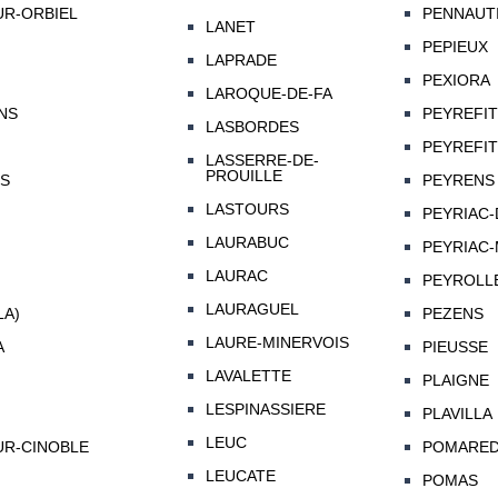
R-ORBIEL
PENNAUT
LANET
PEPIEUX
LAPRADE
PEXIORA
LAROQUE-DE-FA
NS
PEYREFI
LASBORDES
PEYREFIT
LASSERRE-DE-
PROUILLE
S
PEYRENS
LASTOURS
PEYRIAC
LAURABUC
PEYRIAC-
LAURAC
PEYROLL
LAURAGUEL
LA)
PEZENS
LAURE-MINERVOIS
A
PIEUSSE
LAVALETTE
PLAIGNE
LESPINASSIERE
PLAVILLA
LEUC
UR-CINOBLE
POMAREDE
LEUCATE
POMAS