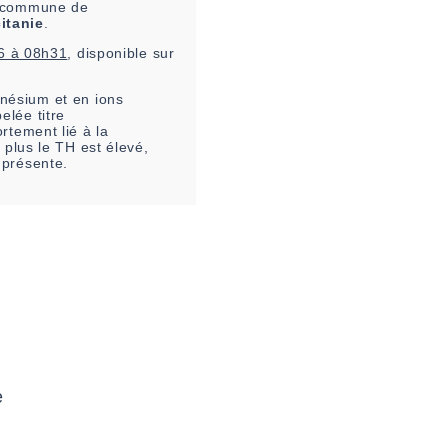
la commune de
itanie
.
6 à 08h31
, disponible sur
nésium et en ions
elée titre
rtement lié à la
 plus le TH est élevé,
 présente.
e