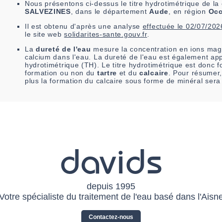
Nous présentons ci-dessus le titre hydrotimétrique de 
SALVEZINES
, dans le département
Aude
, en région
Occ
Il est
obtenu
d'après une analyse
effectuée le
02/07/202
le site web
solidarites-sante.gouv.fr
.
La
dureté de l'eau
mesure la concentration en ions mag
calcium dans l'eau. La dureté de l'eau est également app
hydrotimétrique (TH). Le titre hydrotimétrique est donc fo
formation ou non du
tartre
et du
calcaire
. Pour résumer,
plus la formation du calcaire sous forme de minéral sera
davids
depuis 1995
Votre spécialiste du traitement de l'eau basé dans l'Aisn
Contactez-nous