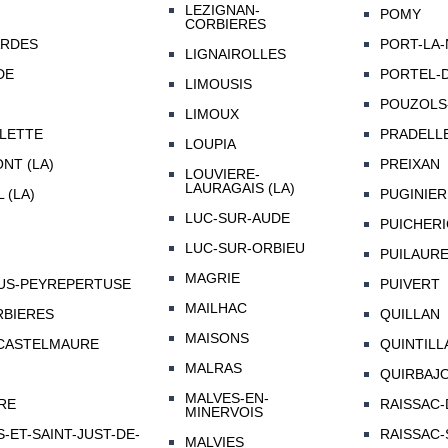
LEZIGNAN-
POMY
CORBIERES
ARDES
PORT-LA
LIGNAIROLLES
DE
PORTEL-
LIMOUSIS
POUZOLS
LIMOUX
LETTE
PRADELL
LOUPIA
NT (LA)
PREIXAN
LOUVIERE-
LAURAGAIS (LA)
 (LA)
PUGINIER
LUC-SUR-AUDE
PUICHERI
LUC-SUR-ORBIEU
PUILAUR
MAGRIE
US-PEYREPERTUSE
PUIVERT
MAILHAC
BIERES
QUILLAN
MAISONS
CASTELMAURE
QUINTILL
MALRAS
QUIRBAJ
MALVES-EN-
RE
RAISSAC-
MINERVOIS
-ET-SAINT-JUST-DE-
RAISSAC
MALVIES