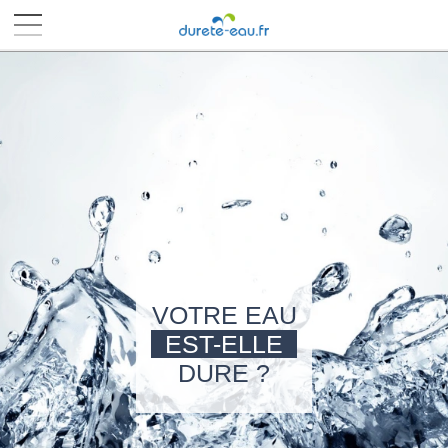
■
■
■
■
VOTRE EAU
EST-ELLE
DURE ?