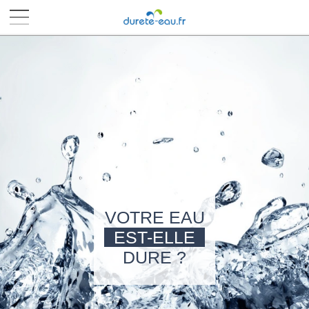
■
■
■
■
VOTRE EAU
EST-ELLE
DURE ?