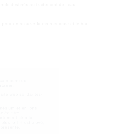
reils destinés au traitement de l'eau.
, pour en assurer la maintenance et le bon
la commune de
itanie
.
e site web
solidarites-
nésium et en ions
elée titre
rtement lié à la
 plus le TH est élevé,
 présente.