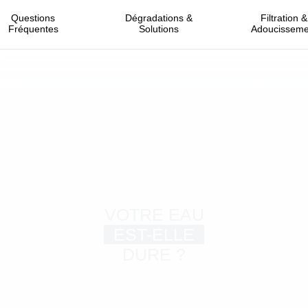
Questions
Dégradations &
Filtration &
Fréquentes
Solutions
Adoucisseme
VOTRE EAU
EST-ELLE
DURE ?