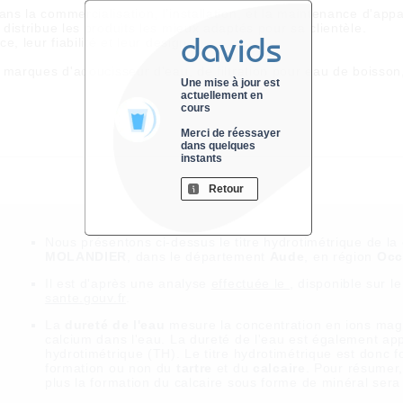
dans la commercialisation, l'installation, et la maintenance d'appa
istribue les produits les mieux adaptés pour sa clientèle.
davids
, leur fiabilité et leur design.
 marques d'adoucisseur d'eau, de filtration pour eau de boisson
Une mise à jour est
actuellement en
cours
Merci de réessayer
dans quelques
instants
Retour
Nous présentons ci-dessus le titre hydrotimétrique de 
MOLANDIER
, dans le département
Aude
, en région
Occ
Il est
d'après une analyse
effectuée le
, disponible sur l
sante.gouv.fr
.
La
dureté de l'eau
mesure la concentration en ions mag
calcium dans l'eau. La dureté de l'eau est également app
hydrotimétrique (TH). Le titre hydrotimétrique est donc fo
formation ou non du
tartre
et du
calcaire
. Pour résumer,
plus la formation du calcaire sous forme de minéral sera