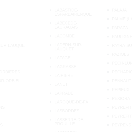
LABASTIDE-
PALAJA
ESPARBAIRENQUE
PALME (L
LABECEDE-
LAURAGAIS
PARAZA
LACOMBE
PAULIGN
LADERN-SUR-
SUR-LAUQUET
PAYRA-SU
LAUQUET
PAZIOLS
LAFAGE
PECH-LU
LAGRASSE
ORBIERES
PECHARIC
LAIRIERE
R-ORBIEL
PENNAUT
LANET
PEPIEUX
LAPRADE
PEXIORA
LAROQUE-DE-FA
NS
PEYREFI
LASBORDES
PEYREFIT
LASSERRE-DE-
PROUILLE
S
PEYRENS