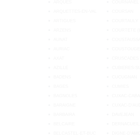
ARQUES
COURNANEL
ARQUETTES-EN-VAL
COURSAN
ARTIGUES
COURTAULY
ARZENS
COURTETE (
AUNAT
COUSTAUSS
AURIAC
COUSTOUGE
AXAT
CRUSCADES
AZILLE
CUBIERES-S
BADENS
CUCUGNAN
BAGES
CUMIES
BAGNOLES
CUXAC-CAB
BARAIGNE
CUXAC-D'AU
BARBAIRA
DAVEJEAN
BELCAIRE
DERNACUEIL
BELCASTEL-ET-BUC
DIGNE-D'AMO