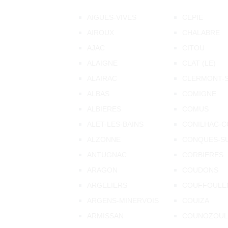
AIGUES-VIVES
CEPIE
AIROUX
CHALABRE
AJAC
CITOU
ALAIGNE
CLAT (LE)
ALAIRAC
CLERMONT-
ALBAS
COMIGNE
ALBIERES
COMUS
ALET-LES-BAINS
CONILHAC-C
ALZONNE
CONQUES-SU
ANTUGNAC
CORBIERES
ARAGON
COUDONS
ARGELIERS
COUFFOULE
ARGENS-MINERVOIS
COUIZA
ARMISSAN
COUNOZOUL