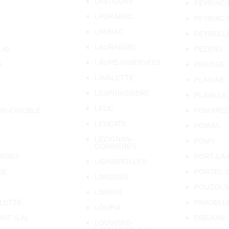
LASTOURS
PEYRIAC
LAURABUC
PEYRIAC-
LAURAC
PEYROLL
LAURAGUEL
LA)
PEZENS
LAURE-MINERVOIS
A
PIEUSSE
LAVALETTE
PLAIGNE
LESPINASSIERE
PLAVILLA
LEUC
UR-CINOBLE
POMAREDE
LEUCATE
POMAS
LEZIGNAN-
POMY
CORBIERES
ARDES
PORT-LA
LIGNAIROLLES
DE
PORTEL-
LIMOUSIS
POUZOLS
LIMOUX
LETTE
PRADELL
LOUPIA
NT (LA)
PREIXAN
LOUVIERE-