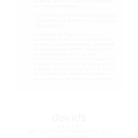
COMUS
, dans le département
Aude
,
en région
Occitanie
.
Il est
d'après une analyse
effectuée le
, disponible sur le site web
solidarites-
sante.gouv.fr
.
La
dureté de l'eau
mesure la
concentration en ions magnésium et
en ions calcium dans l'eau. La dureté
de l'eau est également appelée titre
hydrotimétrique (TH). Le titre
hydrotimétrique est donc fortement lié
à la formation ou non du
tartre
et du
calcaire
. Pour résumer, plus le TH est
élevé, plus la formation du calcaire
sous forme de minéral sera présente.
davids
depuis 1995
Votre spécialiste du traitement de l'eau
basé dans l'Aisne