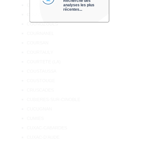
Recherche des
COUFFOULENS
analyses les plus
récentes...
COUIZA
COUNOZOULS
COURNANEL
COURSAN
COURTAULY
COURTETE (LA)
COUSTAUSSA
COUSTOUGE
CRUSCADES
CUBIERES-SUR-CINOBLE
CUCUGNAN
CUMIES
CUXAC-CABARDES
CUXAC-D'AUDE