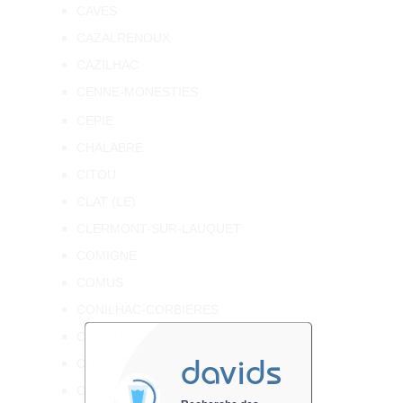
CAVES
CAZALRENOUX
CAZILHAC
CENNE-MONESTIES
CEPIE
CHALABRE
CITOU
CLAT (LE)
CLERMONT-SUR-LAUQUET
COMIGNE
COMUS
CONILHAC-CORBIERES
CONQUES-SUR-ORBIEL
davids
CORBIERES
COUDONS