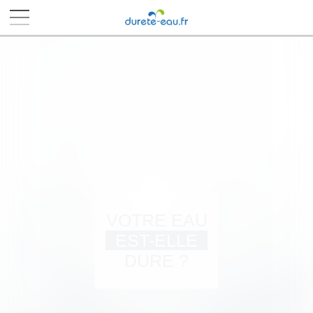
■
■
■
■
VOTRE EAU
EST-ELLE
DURE ?