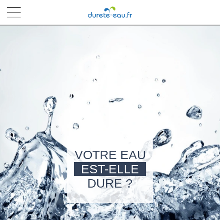
■
■
■
■
VOTRE EAU
EST-ELLE
DURE ?