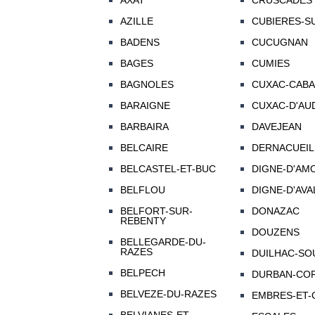
AXAT
CRUSCADES
AZILLE
CUBIERES-S
BADENS
CUCUGNAN
BAGES
CUMIES
BAGNOLES
CUXAC-CAB
BARAIGNE
CUXAC-D'AU
BARBAIRA
DAVEJEAN
BELCAIRE
DERNACUEIL
BELCASTEL-ET-BUC
DIGNE-D'AMO
BELFLOU
DIGNE-D'AVAL
BELFORT-SUR-
DONAZAC
REBENTY
DOUZENS
BELLEGARDE-DU-
RAZES
DUILHAC-SO
BELPECH
DURBAN-COR
BELVEZE-DU-RAZES
EMBRES-ET-