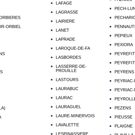
LAFAGE
PECH-LU
LAGRASSE
ORBIERES
PECHARIC
LAIRIERE
R-ORBIEL
PENNAUT
LANET
PEPIEUX
LAPRADE
PEXIORA
LAROQUE-DE-FA
NS
PEYREFI
LASBORDES
PEYREFIT
LASSERRE-DE-
PROUILLE
S
PEYRENS
LASTOURS
PEYRIAC
LAURABUC
PEYRIAC-
LAURAC
PEYROLL
LAURAGUEL
LA)
PEZENS
LAURE-MINERVOIS
A
PIEUSSE
LAVALETTE
PLAIGNE
LESPINASSIERE