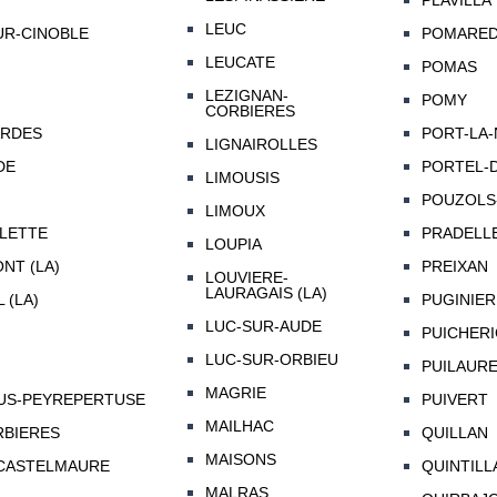
PLAVILLA
LEUC
UR-CINOBLE
POMAREDE
LEUCATE
POMAS
LEZIGNAN-
POMY
CORBIERES
ARDES
PORT-LA
LIGNAIROLLES
DE
PORTEL-
LIMOUSIS
POUZOLS
LIMOUX
LETTE
PRADELL
LOUPIA
NT (LA)
PREIXAN
LOUVIERE-
LAURAGAIS (LA)
 (LA)
PUGINIER
LUC-SUR-AUDE
PUICHERI
LUC-SUR-ORBIEU
PUILAUR
MAGRIE
US-PEYREPERTUSE
PUIVERT
MAILHAC
BIERES
QUILLAN
MAISONS
CASTELMAURE
QUINTILL
MALRAS