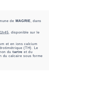
ommune de
MAGRIE
, dans
11h45
, disponible sur le
um et en ions calcium
drotimétrique (TH). Le
u non du
tartre
et du
on du calcaire sous forme